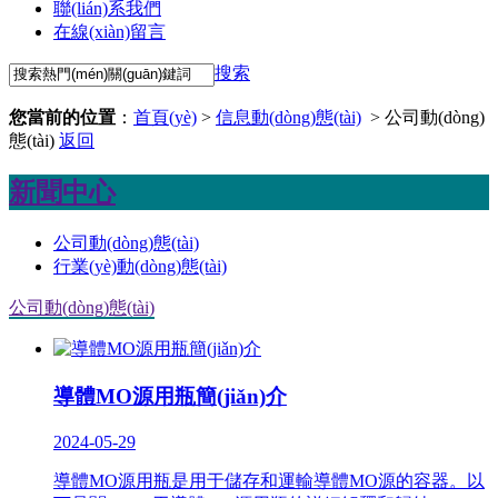
聯(lián)系我們
在線(xiàn)留言
搜索
您當前的位置
：
首頁(yè)
>
信息動(dòng)態(tài)
> 公司動(dòng)
態(tài)
返回
新聞中心
公司動(dòng)態(tài)
行業(yè)動(dòng)態(tài)
公司動(dòng)態(tài)
導體MO源用瓶簡(jiǎn)介
2024-05-29
導體MO源用瓶是用于儲存和運輸導體MO源的容器。以