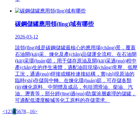
碳鋼儲罐應用領(lǐng)域有哪些
2026-03-12
該領(lǐng)域是碳鋼儲罐最核心的應用場(chǎng)景，覆蓋
石油開(kāi)采、煉化及產(chǎn)品儲運全流程。在石油開
(kāi)采環(huán)節，用于儲存原油及開(kāi)采過(guò)程中
產(chǎn)生的伴生液體，適配油田現場(chǎng)常壓、低壓
工況，通過(guò)焊接或螺栓連接結構，實(shí)現原油的
臨時(shí)存儲與中轉。在煉化環(huán)節，可存儲各類
(lèi)煉化原料、中間體及成品，包括潤滑油、柴油、汽
油、瀝青等，部分經(jīng)過(guò)防腐涂層處理的儲罐，
可適配低濃度酸堿等化工原料的存儲需求。
<
1
2
3
4
5
6
7
8
...
16
>
底部導航