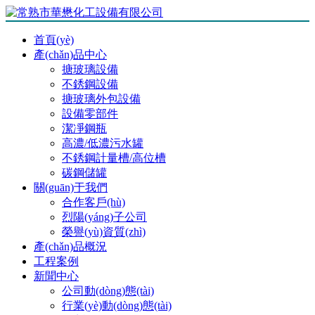
首頁(yè)
產(chǎn)品中心
搪玻璃設備
不銹鋼設備
搪玻璃外包設備
設備零部件
潔凈鋼瓶
高濃/低濃污水罐
不銹鋼計量槽/高位槽
碳鋼儲罐
關(guān)于我們
合作客戶(hù)
烈陽(yáng)子公司
榮譽(yù)資質(zhì)
產(chǎn)品概況
工程案例
新聞中心
公司動(dòng)態(tài)
行業(yè)動(dòng)態(tài)